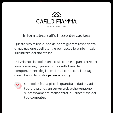
Skip to content
Benvenuti da
CHIAMIACI
Carlo
Main Navigation
Fiamma
Informativa sull'utilizzo dei cookies
Questo sito fa uso di cookie per migliorare l’esperienza
di navigazione degli utenti e per raccogliere informazioni
sull’utilizzo del sito stesso.
PIZZA E CANTINA
Utilizziamo sia cookie tecnici sia cookie di parti terze per
inviare messaggi promozionali sulla base dei
comportamenti degli utenti. Può conoscere i dettagli
IL NOSTRO MENU
consultando la nostra
privacy policy
.
Un cookie è una piccola quantità di dati inviati al
tuo browser da un server web e che vengono
successivamente memorizzati sul disco fisso del
MENU DEGUSTAZIONE
tuo computer.